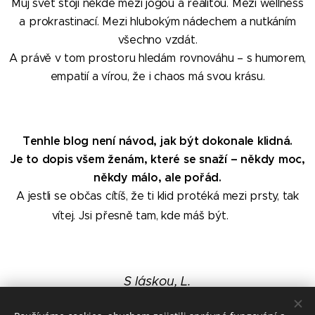
Můj svět stojí někde mezi jógou a realitou. Mezi wellness
a prokrastinací. Mezi hlubokým nádechem a nutkáním
všechno vzdát.
A právě v tom prostoru hledám rovnováhu – s humorem,
empatií a vírou, že i chaos má svou krásu.
Tenhle blog není návod, jak být dokonale klidná.
Je to dopis všem ženám, které se snaží – někdy moc,
někdy málo, ale pořád.
A jestli se občas cítíš, že ti klid protéká mezi prsty, tak
🙏🏻
vítej. Jsi přesně tam, kde máš být. 😄
S láskou, L.