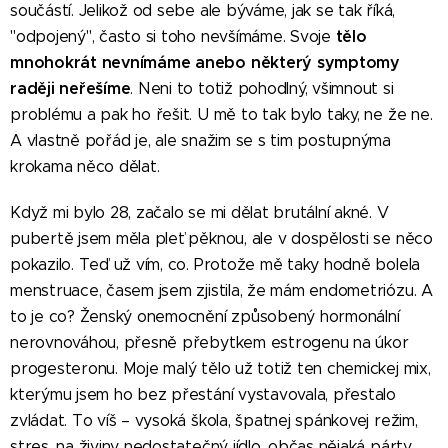
součástí. Jelikož od sebe ale býváme, jak se tak říká,
tělo
"odpojený", často si toho nevšímáme. Svoje
mnohokrát nevnímáme anebo některý symptomy
raději neřešíme
. Neni to totiž pohodlný, všimnout si
problému a pak ho řešit. U mě to tak bylo taky, ne že ne.
A vlastně pořád je, ale snažim se s tim postupnýma
krokama něco dělat.
Když mi bylo 28, začalo se mi dělat brutální akné. V
pubertě jsem měla pleť pěknou, ale v dospělosti se něco
pokazilo. Teď už vím, co. Protože mě taky hodně bolela
menstruace, časem jsem zjistila, že mám endometriózu. A
to je co? Ženský onemocnění způsobený hormonální
nerovnováhou, přesně přebytkem estrogenu na úkor
progesteronu. Moje malý tělo už totiž ten chemickej mix,
kterýmu jsem ho bez přestání vystavovala, přestalo
zvládat. To víš – vysoká škola, špatnej spánkovej režim,
stres, na živiny nedostatečný jídlo, občas nějaká párty