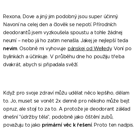
Rexona, Dove a jiný jim podobný jsou super účinný.
Navoní na celej den a člověk se nepotí. Přírodních
deodorantů jsem vyzkoušela spoustu a tohle žádnej
neumí – nebo já ho zatim nenašla. Jakej je nejlepší teda
nevim
. Osobně mi vyhovuje
pánskej od Welledy
. Voní po
bylinkách a účinkuje. V průběhu dne ho použiju třeba
dvakrát, abych si připadala svěží.
Když pro svoje zdraví můžu udělat něco lepšího, dělam
to. Jo, muset se vonět 2x denně pro někoho může bejt
opruz, ale stojí to za to. A protože je deodorant základ
dnešní "údržby těla", podobně jako čištění zubů,
primární věc k řešení
považuju to jako
. Proto ten nadpis.