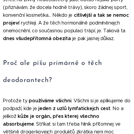
(přiznávám, že docela hodně trávy), skoro žádnej sport,
citlivější a tak se nemoc
konvenční kosmetika… Někdo je
projeví
rychleji. A že těch hormonálně podmíněnejch
onemocnění, co současnou populaci trápí, je. Taková ta
dnes všudepřítomná obezita
je pak jasnej důkaz.
Proč ale píšu primárně o těch
deodorantech?
používáme všichni
Protože ty
. Všichni si je aplikujeme do
jeden z uzlů lymfatickejch cest
podpaží, kde je
. No a
kůže je orgán, přes kterej všechno
jelikož
absorbujeme
. Stříkat si tam třeba hliník přítomnej ve
většině drogerkovejch produktů zkrátka neni moc