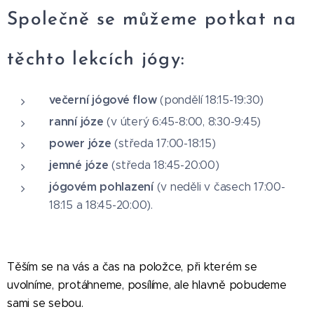
Společně se můžeme potkat na
těchto lekcích jógy:
večerní jógové flow
(pondělí 18:15-19:30)
ranní józe
(v úterý 6:45-8:00, 8:30-9:45)
power józe
(středa 17:00-18:15)
jemné józe
(středa 18:45-20:00)
jógovém pohlaze
ní
(v neděli v časech 17:00-
18:15 a 18:45-20:00).
Těším se na vás a čas na položce, při kterém se
uvolníme, protáhneme, posílíme, ale hlavně pobudeme
sami se sebou. 😊 🙏🏻