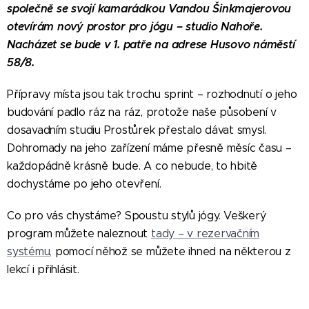
společně se svojí kamarádkou Vandou Šinkmajerovou
otevírám nový prostor pro jógu – studio Nahoře.
Nacházet se bude v 1. patře na adrese Husovo náměstí
58/8.
Přípravy místa jsou tak trochu sprint – rozhodnutí o jeho
budování padlo ráz na ráz, protože naše působení v
dosavadním studiu Prostůrek přestalo dávat smysl.
Dohromady na jeho zařízení máme přesně měsíc času –
každopádně krásně bude. A co nebude, to hbitě
dochystáme po jeho otevření.
Co pro vás chystáme? Spoustu stylů jógy. Veškerý
program můžete naleznout
tady – v rezervačním
systému
,
pomocí něhož se můžete ihned na některou z
lekcí i přihlásit.